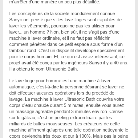
m'arrêter d'une manière un peu plus détaillée.
Les concepteurs de la société mondialement connue
Sanyo ont pensé que si les lave-linges sont capables de
laver les vêtements, pourquoi ne pas les utiliser pour
laver... un homme ? Non, bien sûr, il ne s'agit pas d'une
machine à laver ordinaire, et il ne faut pas réfléchir
comment pénétrer dans ce petit espace sous forme d'un
tambour rond. C'est un dispositif développé spécialement
pour le corps humain. Et, ce qui est assez intéressant, ce
projet avait été conçu par les ingérieurs Sanyo il y a 40 ans.
Il a obtenu le nom Ultrasonic Bath.
Le lave-linge pour homme est une machine à laver
automatique, c'est-à-dire la personne désirant se laver ne
doit effectuer aucunes opérations lors du procédé de
lavage. La machine à laver Ultrasonic Bath couvrira votre
corps d'eau chaude durant 5 minutes, ensuite vous aurez
un massage agréable pendant 3 minutes environ. Cérise
sur le gâteau, c'est un peeling extraordinaire par les
milliards de bulles mousseuses. Les créateurs de cette
machine affirment qu'après une telle opération nettoyante le
coprs deviendra très doux et pur à 100%. Mais pas la peine