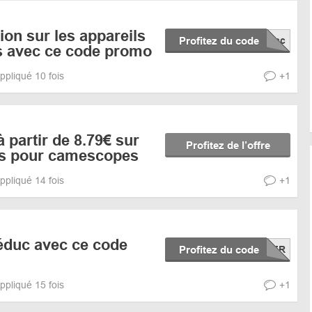
ion sur les appareils
Profitez du code
s avec ce code promo
ppliqué 10 fois
+1
à partir de 8.79€ sur
Profitez de l’offre
es pour camescopes
ppliqué 14 fois
+1
éduc avec ce code
Profitez du code
ppliqué 15 fois
+1