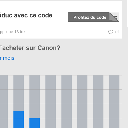
éduc avec ce code
Profitez du code
ppliqué 13 fois
+1
d`acheter sur Canon?
r mois