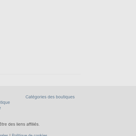
Catégories des boutiques
utique
e
re des liens affiliés.
|
gales
Politique de cookies