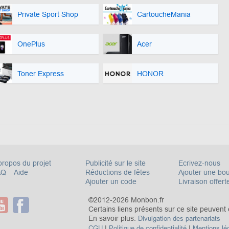
Private Sport Shop
CartoucheMania
OnePlus
Acer
Toner Express
HONOR
propos du projet
Publicité sur le site
Ecrivez-nous
AQ
Aide
Réductions de fêtes
Ajouter une bo
Ajouter un code
Livraison offert
©2012-2026 Monbon.fr
Certains liens présents sur ce site peuvent êt
En savoir plus:
Divulgation des partenariats
|
|
CGU
Politique de confidentialité
Mentions lé