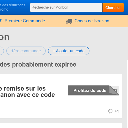
 des réductions
Chercher
promo
Premiere Commande
Codes de livraison
on
1ère commande
+ Ajouter un code
codes probablement expirée
 remise sur les
Profitez du code
anon avec ce code
+1