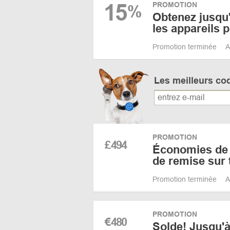
15
PROMOTION
%
Obtenez jusqu
les appareils
Promotion terminée
A
Les meilleurs co
PROMOTION
£
494
Économies de 
de remise sur 
Promotion terminée
A
PROMOTION
€
480
Solde! Jusqu'à