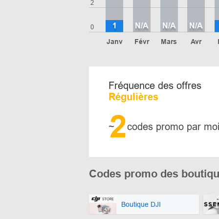
2
1
N/A
N/A
N/A
0
Janv
Févr
Mars
Avr
Fréquence des offres
Régulières
2
~
codes promo par mo
Codes promo des boutiqu
Boutique DJI