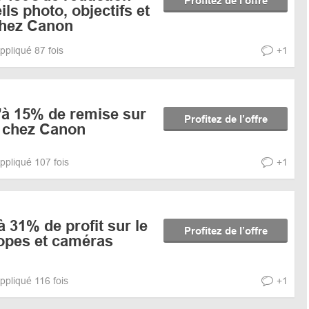
Profitez de l’offre
ls photo, objectifs et
chez Canon
ppliqué 87 fois
+1
'à 15% de remise sur
Profitez de l’offre
nt chez Canon
ppliqué 107 fois
+1
à 31% de profit sur le
Profitez de l’offre
opes et caméras
ppliqué 116 fois
+1