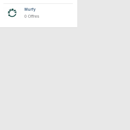
Murfy
0 Offres