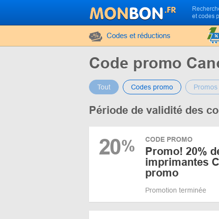
Recherche
et codes 
Codes et réductions
Code promo Can
Tout
Codes promo
Promos
Période de validité des 
20
CODE PROMO
%
Promo! 20% de
imprimantes C
promo
Promotion terminée