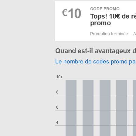
10
CODE PROMO
€
Tops! 10€ de r
promo
Promotion terminée
A
Quand est-il avantageux 
Le nombre de codes promo pa
10+
8
6
4