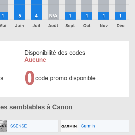
1
5
4
N/A
1
1
1
1
Mai
Juin
Juil
Août
Sept
Oct
Nov
Déc
Disponibilité des codes
Aucune
0
is
code promo disponible
es semblables à Canon
SSENSE
Garmin