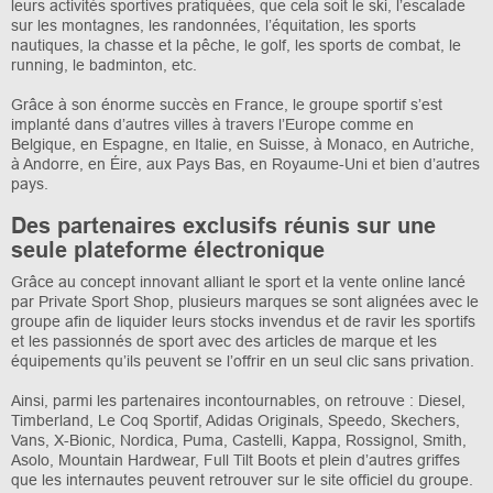
leurs activités sportives pratiquées, que cela soit le ski, l’escalade
sur les montagnes, les randonnées, l’équitation, les sports
nautiques, la chasse et la pêche, le golf, les sports de combat, le
running, le badminton, etc.
Grâce à son énorme succès en France, le groupe sportif s’est
implanté dans d’autres villes à travers l’Europe comme en
Belgique, en Espagne, en Italie, en Suisse, à Monaco, en Autriche,
à Andorre, en Éire, aux Pays Bas, en Royaume-Uni et bien d’autres
pays.
Des partenaires exclusifs réunis sur une
seule plateforme électronique
Grâce au concept innovant alliant le sport et la vente online lancé
par Private Sport Shop, plusieurs marques se sont alignées avec le
groupe afin de liquider leurs stocks invendus et de ravir les sportifs
et les passionnés de sport avec des articles de marque et les
équipements qu’ils peuvent se l’offrir en un seul clic sans privation.
Ainsi, parmi les partenaires incontournables, on retrouve : Diesel,
Timberland, Le Coq Sportif, Adidas Originals, Speedo, Skechers,
Vans, X-Bionic, Nordica, Puma, Castelli, Kappa, Rossignol, Smith,
Asolo, Mountain Hardwear, Full Tilt Boots et plein d’autres griffes
que les internautes peuvent retrouver sur le site officiel du groupe.