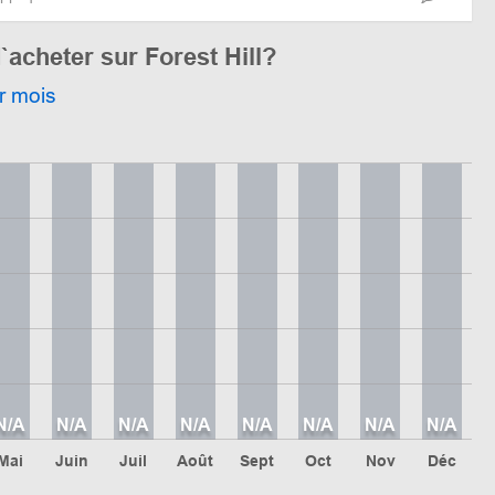
`acheter sur Forest Hill?
r mois
N/A
N/A
N/A
N/A
N/A
N/A
N/A
N/A
Mai
Juin
Juil
Août
Sept
Oct
Nov
Déc