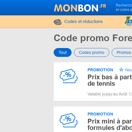
Recherche
et codes 
Codes et réductions
Code promo Fores
Tout
Codes promo
Promos
PROMOTION
Nou
Prix bas à part
de tennis
Valable jusqu’au Août 
PROMOTION
Prix mini à par
formules d'a