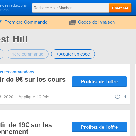
 des réductions
Chercher
promo
Premiere Commande
Codes de livraison
t Hill
1ère commande
+ Ajouter un code
s recommandons
ir de 8€ sur les cours
Profitez de l’offre
13, 2026
Appliqué 16 fois
+1
tir de 19€ sur les
Profitez de l’offre
bonnement