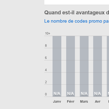
Quand est-il avantageux d
Le nombre de codes promo pa
10+
8
6
4
2
N/A
N/A
N/A
N/A
0
Janv
Févr
Mars
Avr