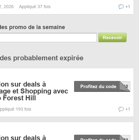
12, 2026
Appliqué 37 fois
+1
des promo de la semaine
Recevoir
codes probablement expirée
on sur deals à
Profitez du code
yage et Shopping avec
Forest Hill
ppliqué 193 fois
+1
on sur deals à