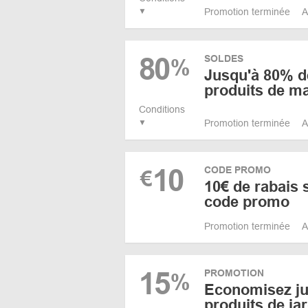
Promotion terminée
A
80
SOLDES
%
Jusqu'à 80% d
produits de m
Conditions
Promotion terminée
A
10
CODE PROMO
€
10€ de rabais 
code promo
Promotion terminée
A
15
PROMOTION
%
Economisez ju
produits de ja