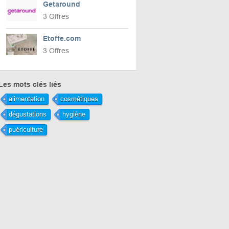
Getaround
3 Offres
Etoffe.com
3 Offres
Les mots clés liés
alimentation
cosmétiques
dégustations
hygiène
puériculture