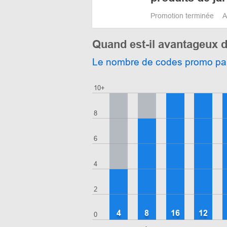
Promotion terminée
A
Quand est-il avantageux d
Le nombre de codes promo pa
10+
8
6
4
2
4
8
16
12
0