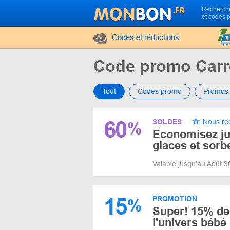
Recherche
et codes 
Codes et réductions
Code promo Carr
Tout
Codes promo
Promos
60
SOLDES
Nous r
%
Economisez ju
glaces et sorb
Valable jusqu’au Août 
15
PROMOTION
%
Super! 15% de 
l'univers bébé