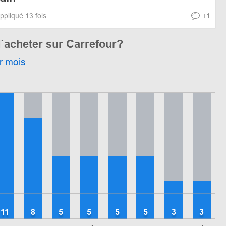
ppliqué 13 fois
+1
`acheter sur Carrefour?
r mois
11
8
5
5
5
5
3
3