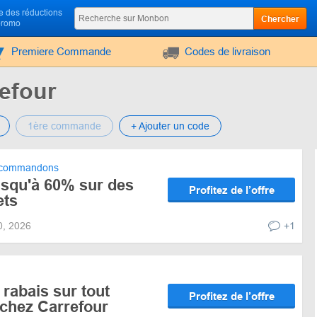
 des réductions
Chercher
promo
Premiere Commande
Codes de livraison
efour
1ère commande
+ Ajouter un code
ecommandons
squ'à 60% sur des
Profitez de l’offre
ets
30, 2026
+1
rabais sur tout
Profitez de l’offre
 chez Carrefour