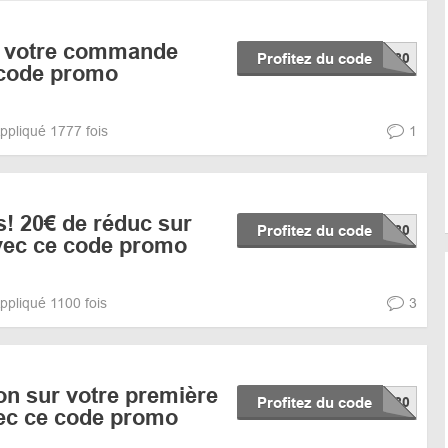
ur votre commande
Profitez du code
 code promo
ppliqué 1777 fois
1
! 20€ de réduc sur
Profitez du code
avec ce code promo
ppliqué 1100 fois
3
on sur votre première
Profitez du code
c ce code promo