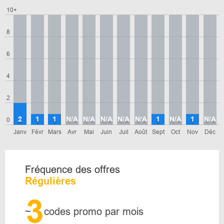
10+
8
6
4
2
2
1
1
N/A
N/A
N/A
N/A
N/A
1
N/A
1
N/A
0
Janv
Févr
Mars
Avr
Mai
Juin
Juil
Août
Sept
Oct
Nov
Déc
Fréquence des offres
Régulières
3
~
codes promo par mois