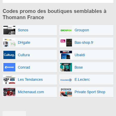
Codes promo des boutiques semblables à
Thomann France
Sonos
Groupon
DHgate
Bax-shop.fr
Cultura
Ubaldi
Conrad
Bose
Les Tendances
E.Leclerc
Michenaud.com
Private Sport Shop