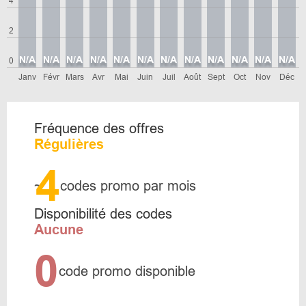
4
2
N/A
N/A
N/A
N/A
N/A
N/A
N/A
N/A
N/A
N/A
N/A
N/A
0
Janv
Févr
Mars
Avr
Mai
Juin
Juil
Août
Sept
Oct
Nov
Déc
Fréquence des offres
Régulières
4
~
codes promo par mois
Disponibilité des codes
Aucune
0
code promo disponible