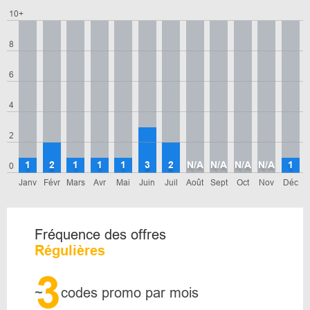
10+
8
6
4
2
1
2
1
1
1
3
2
N/A
N/A
N/A
N/A
1
0
Janv
Févr
Mars
Avr
Mai
Juin
Juil
Août
Sept
Oct
Nov
Déc
Fréquence des offres
Régulières
3
~
codes promo par mois