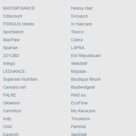
MATERFRANCE
Helssy Hair
Cdiscount
Groupon
FERGUS Hotels
In Haircare
Sportstech
Tineco
MacPaw
Cobra
Spartan
LAPSA
321CBD
Est Républicain
Intego
WebSelf
LEDVANCE
Mypads
Superset Nutrition
Boutique Rhum
Camara.net
Buybestgear
FALKE
RAD.eu
Okiweed
EcoFlow
Carrefour
My Karacare
Indy
Tricolores
GNV
ParkVia
EaseUS
SanDisk