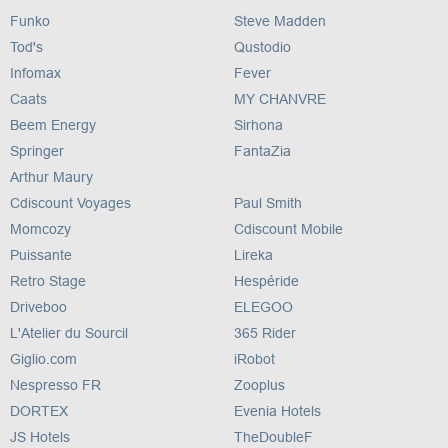
Funko
Steve Madden
Tod's
Qustodio
Infomax
Fever
Caats
MY CHANVRE
Beem Energy
Sirhona
Springer
FantaZia
Arthur Maury
Cdiscount Voyages
Paul Smith
Momcozy
Cdiscount Mobile
Puissante
Lireka
Retro Stage
Hespéride
Driveboo
ELEGOO
L'Atelier du Sourcil
365 Rider
Giglio.com
iRobot
Nespresso FR
Zooplus
DORTEX
Evenia Hotels
JS Hotels
TheDoubleF